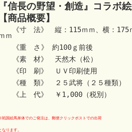
『信長の野望・創造』コラボ絵
【商品概要】
《寸 法》 縦：115ｍｍ、横：175
ｍｍ
《重 さ》 約100ｇ前後
《素 材》 天然木（松）
《印 刷》 ＵＶ印刷使用
《種 類》 ２５武将（２５種類）
《上 代》 ￥1,000（税別）
※戦国絵馬単体でのご発注は、郵便クリックポストでの出荷
となります。