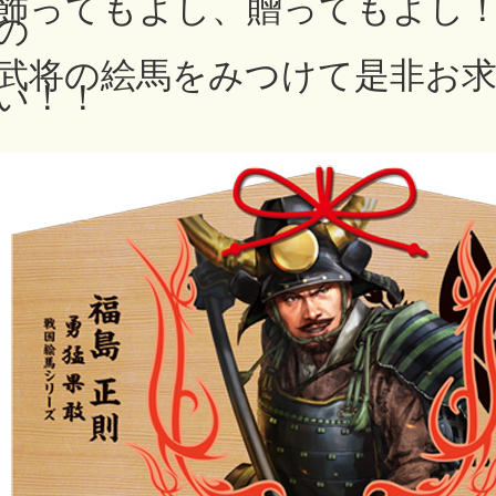
飾ってもよし、贈ってもよし
の
武将の絵馬をみつけて是非お
い！！