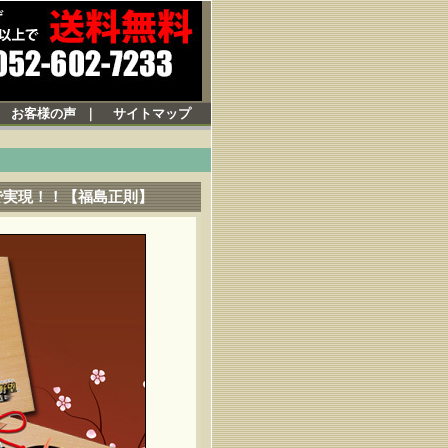
｜
お客様の声
｜
サイトマップ
で実現！！【福島正則】