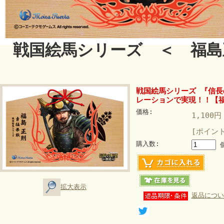
戦国絵馬シリーズ ＜ 福島
戦国絵馬シリーズ 『信
レーションで実現！！【
価格:
1,100円
[ポイン
購入数:
拡大表示
返品につい