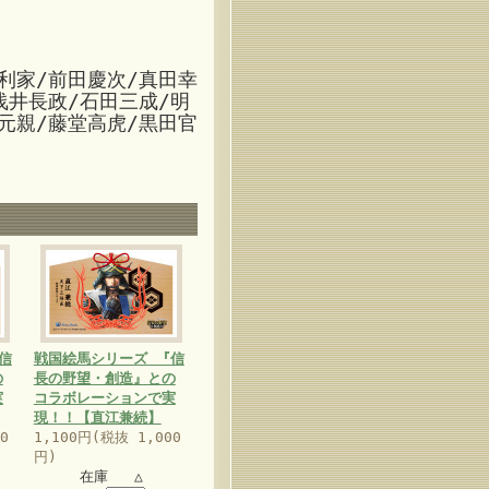
利家/前田慶次/真田幸
浅井長政/石田三成/明
元親/藤堂高虎/黒田官
信
戦国絵馬シリーズ 『信
の
長の野望・創造』との
実
コラボレーションで実
現！！【直江兼続】
0
1,100円(税抜 1,000
円)
在庫 △