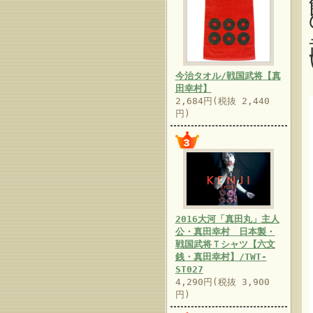
今治タオル/戦国武将【真
田幸村】
2,684円(税抜 2,440
円)
2016大河「真田丸」主人
公・真田幸村 日本製・
戦国武将Ｔシャツ【六文
銭・真田幸村】/TWT-
ST027
4,290円(税抜 3,900
円)