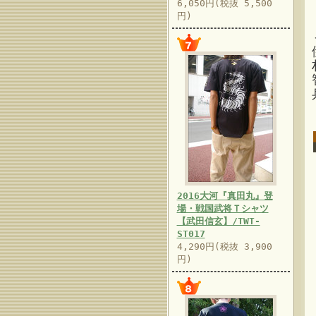
6,050円(税抜 5,500
円)
2016大河『真田丸』登
場・戦国武将Ｔシャツ
【武田信玄】/TWT-
ST017
4,290円(税抜 3,900
円)