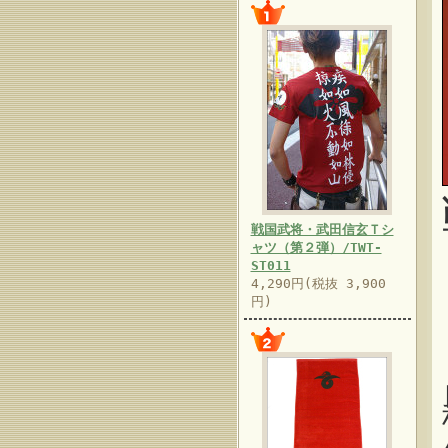
戦国武将・武田信玄Ｔシ
ャツ（第２弾）/TWT-
ST011
4,290円(税抜 3,900
円)