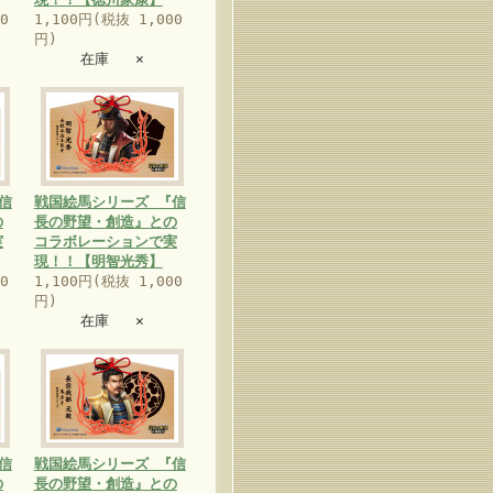
0
1,100円(税抜 1,000
円)
在庫 ×
信
戦国絵馬シリーズ 『信
の
長の野望・創造』との
実
コラボレーションで実
現！！【明智光秀】
0
1,100円(税抜 1,000
円)
在庫 ×
信
戦国絵馬シリーズ 『信
の
長の野望・創造』との