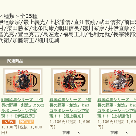
＜種類＞全25種
伊達政宗/最上義光/上杉謙信/直江兼続/武田信玄/前田
村/柴田勝家/北条氏康/織田信長/徳川家康/井伊直政/
智光秀/豊臣秀吉/島左近/福島正則/毛利元就/長宗我部
兵衛/加藤清正/細川忠興
関連商品
戦国絵馬シリーズ 『信
戦国絵馬シリーズ 『信
戦国絵馬シリーズ 『
長の野望・創造』とのコ
長の野望・創造』との
長の野望・創造』と
ラボレーションで実
コラボレーションで実
コラボレーションで
現！！【伊達政宗】
現！！【最上義光】
現！！【上杉謙信】
1,100円(税抜 1,000
1,100円(税抜 1,00
1,100円(税抜 1,000
円)
円)
円)
在庫 ×
在庫 ×