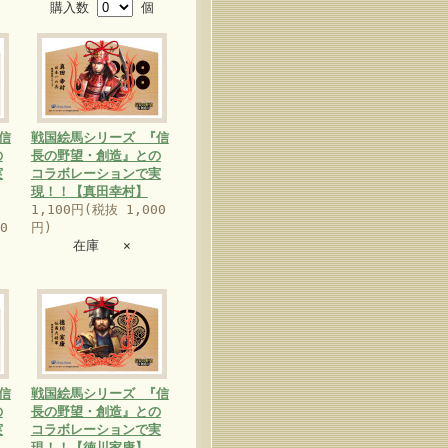
購入数
個
信
戦国絵馬シリーズ 『信
の
長の野望・創造』との
実
コラボレーションで実
現！！【真田幸村】
1,100円(税抜 1,000
0
円)
在庫 ×
信
戦国絵馬シリーズ 『信
の
長の野望・創造』との
実
コラボレーションで実
現！！【徳川家康】