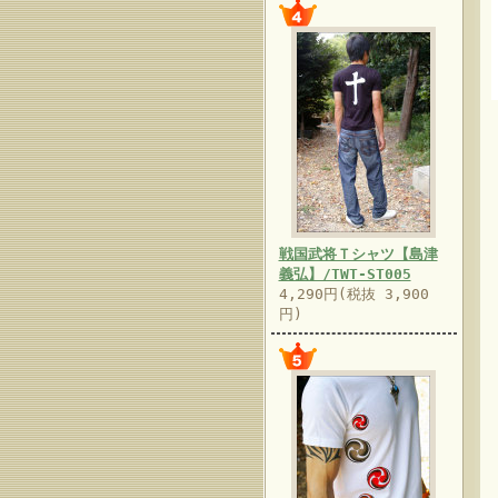
戦国武将Ｔシャツ【島津
義弘】/TWT-ST005
4,290円(税抜 3,900
円)