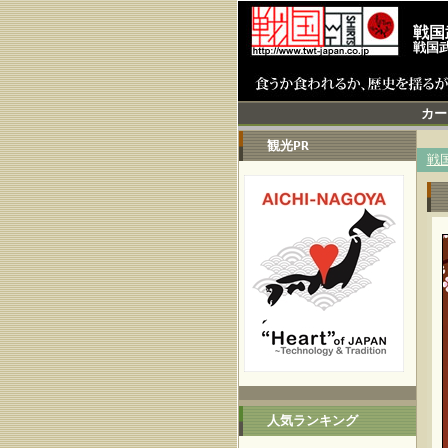
戦国
戦国
カー
観光PR
戦
人気ランキング