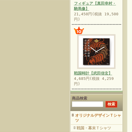
フィギュア【真田幸村・
騎馬像】
21,450円(税抜 19,500
円)
戦国時計【武田信玄】
4,685円(税抜 4,259
円)
商品検索
オリジナルデザインＴシャ
ツ
戦国・幕末Ｔシャツ