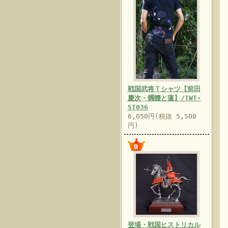
戦国武将Ｔシャツ【前田
慶次・髑髏と蓮】/TWT-
ST036
6,050円(税抜 5,500
円)
登場・戦国ヒストリカル