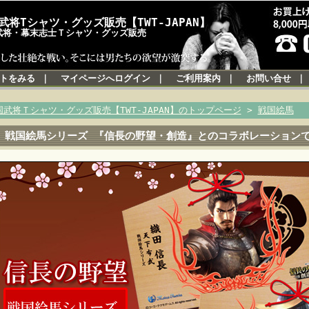
武将Tシャツ・グッズ販売【TWT-JAPAN】
武将・幕末志士Ｔシャツ・グッズ販売
トをみる
｜
マイページへログイン
｜
ご利用案内
｜
お問い合せ
国武将Ｔシャツ・グッズ販売【TWT-JAPAN】のトップページ
>
戦国絵馬
戦国絵馬シリーズ 『信長の野望・創造』とのコラボレーション