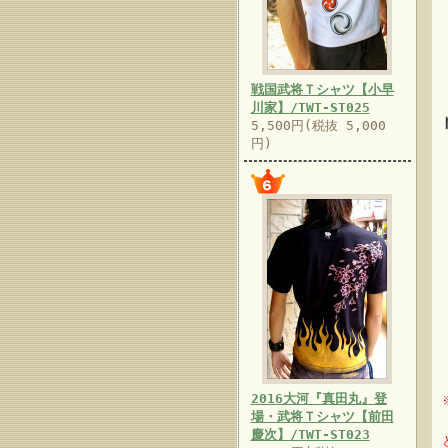
戦国武将Ｔシャツ【小早
川家】/TWT-ST025
5,500円(税抜 5,000
円)
2016大河『真田丸』登
場・武将Ｔシャツ【前田
慶次】/TWT-ST023