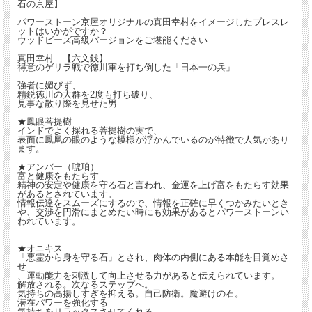
石の京屋】
パワーストーン京屋オリジナルの真田幸村をイメージしたブレスレ
ットはいかがですか？
ウッドビーズ高級バージョンをご堪能ください
真田幸村 【六文銭】
得意のゲリラ戦で徳川軍を打ち倒した「日本一の兵」
強者に媚びず、
精鋭徳川の大群を2度も打ち破り、
見事な散り際を見せた男
★鳳眼菩提樹
インドでよく採れる菩提樹の実で、
表面に鳳凰の眼のような模様が浮かんでいるのが特徴で人気があり
ます。
★アンバー（琥珀）
富と健康をもたらす
精神の安定や健康を守る石と言われ、金運を上げ富をもたらす効果
があるとされています。
情報伝達をスムーズにするので、情報を正確に早くつかみたいとき
や、交渉を円滑にまとめたい時にも効果があるとパワーストーンい
われています。
★オニキス
「悪霊から身を守る石」とされ、肉体の内側にある本能を目覚めさ
せ
、運動能力を刺激して向上させる力があると伝えられています。
解放される。次なるステップへ。
気持ちの高揚しすぎを抑える。自己防衛。魔避けの石。
潜在パワーを強化する
気持ちをリラックスさせてくれる。