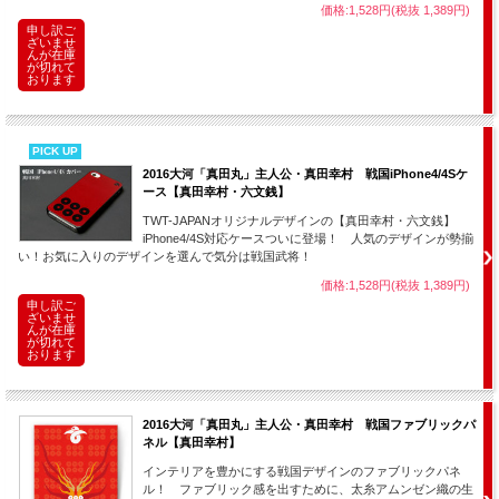
価格:1,528円(税抜 1,389円)
申し訳ご
ざいませ
んが在庫
が切れて
おります
PICK UP
2016大河「真田丸」主人公・真田幸村 戦国iPhone4/4Sケ
ース【真田幸村・六文銭】
TWT-JAPANオリジナルデザインの【真田幸村・六文銭】
iPhone4/4S対応ケースついに登場！ 人気のデザインが勢揃
い！お気に入りのデザインを選んで気分は戦国武将！
価格:1,528円(税抜 1,389円)
申し訳ご
ざいませ
んが在庫
が切れて
おります
2016大河「真田丸」主人公・真田幸村 戦国ファブリックパ
ネル【真田幸村】
インテリアを豊かにする戦国デザインのファブリックパネ
ル！ ファブリック感を出すために、太糸アムンゼン織の生