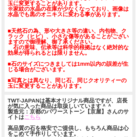
玉に変更することがあります。
※家紋の水晶の在庫が少なくなっており、画像は
水晶でも黒のオニキスに変わる事があります。
■天然石の為、形や大きさ等の違い、内包物、ク
ラック（ヒビ）、小さな傷等があることがござい
ますので御理解、御了承ください。
石の意味、伝承等は科学的根拠はなく絶対的な
効果が得られるとは限りません。
■石のサイズにつきましては1mm以内の誤差が生
じる場合がございます。
■写真とは異なり、同じ石、同じクオリティーの
玉に変更することがあります。
TWT-JAPANは基本オリジナル商品ですが、店長
が気に入った商品は取扱しいています＾＾
製造元：京都のパワーストーン【京屋】さんのサ
イトは
こちら
高品質の石を格安でご提供し、もちろん商品は心
をこめて手作りしています。