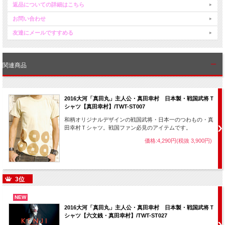
返品についての詳細はこちら
お問い合わせ
友達にメールですすめる
関連商品
2016大河「真田丸」主人公・真田幸村 日本製・戦国武将Ｔ
シャツ【真田幸村】/TWT-ST007
和柄オリジナルデザインの戦国武将・日本一のつわもの・真
田幸村Ｔシャツ。戦国ファン必見のアイテムです。
価格:4,290円(税抜 3,900円)
3位
NEW
2016大河「真田丸」主人公・真田幸村 日本製・戦国武将Ｔ
シャツ【六文銭・真田幸村】/TWT-ST027