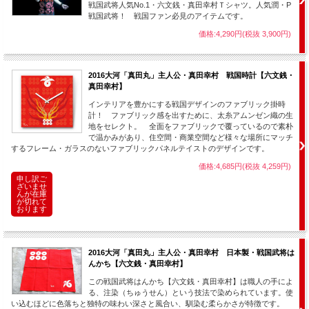
戦国武将人気No.1・六文銭・真田幸村Ｔシャツ。人気潤・P
戦国武将！ 戦国ファン必見のアイテムです。
価格:4,290円(税抜 3,900円)
2016大河「真田丸」主人公・真田幸村 戦国時計【六文銭・
真田幸村】
インテリアを豊かにする戦国デザインのファブリック掛時
計！ ファブリック感を出すために、太糸アムンゼン織の生
地をセレクト。 全面をファブリックで覆っているので素朴
で温かみがあり、住空間・商業空間など様々な場所にマッチ
するフレーム・ガラスのないファブリックパネルテイストのデザインです。
価格:4,685円(税抜 4,259円)
申し訳ご
ざいませ
んが在庫
が切れて
おります
2016大河「真田丸」主人公・真田幸村 日本製・戦国武将は
んかち【六文銭・真田幸村】
この戦国武将はんかち【六文銭・真田幸村】は職人の手によ
る、注染（ちゅうせん）という技法で染められています。使
い込むほどに色落ちと独特の味わい深さと風合い、馴染む柔らかさが特徴です。