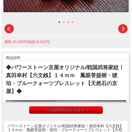
価格:10,165円(税抜 9,241円)
商品説明
◆パワーストーン京屋オリジナル/戦国武将家紋！
真田幸村【六文銭】１４ｍｍ 鳳眼菩提樹・琥
珀・ブルークォーツブレスレット【天然石の京
屋】◆
▼ 商品説明の続きを見る ▼
パワーストーン京屋オリジナル/戦国武将家紋！真田幸村【六文銭】
１４ｍｍ 鳳眼菩提樹・琥珀・ブルークォーツブレスレット【天然