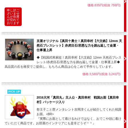
価格:835円(税抜 759円)
申し訳ご
ざいませ
んが在庫
が切れて
おります
京屋オリジナル【真田十勇士！真田幸村【六文銭】12mm 天
然石ブレスレット】赤虎目石/邪悪な力を跳ね返して金運・
仕事運上昇
◆【戦国武将家紋！真田幸村【六文銭】12mm 天然石ブレス
レット/赤虎目石/邪悪な力を跳ね返して金運・仕事運上昇◆
高品質の石を格安でご提供し、もちろん商品は心をこめて手作りしています。
価格:3,565円(税抜 3,241円)
PICK UP
2016大河「真田丸」主人公・真田幸村 戦国お面【真田幸
村】パッケージ入り
祭王子こと歴メンタレント吉岡淳くんが紹介してくれた戦国
お面。<BR>
『実際にお面として着けるわけではなく、おでこや頭に着け
ていただく商品です。お部屋のインテリアにも是非どうぞ＾＾』