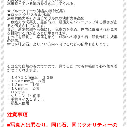
本来持っている能力を引き出してくれる。
★ブルークォーツ(水晶の照射処理)
★ロック クリスタル(水晶）
潜在的能力を引き出してヤル気や決断力を高め
、創造力や洞察力、霊的能力、超能力をパワーアップする働きがあ
ると伝えられています。
また、新陳代謝を活発にし、免疫力を高め、体内に蓄積された毒素
を排除する力があると伝承されます。
すべてを浄化し、幸運を招く、成功への導きの石、浄化作用に抜群
の効果。
幸せを呼ぶ石。よりよい方向へ向けるなどの伝承もあります。
石は全て自然のものですので、見てるだけでも神秘的で心を落ち着
かせてくれますよ。
・１４×１１mm玉 １２個
・１２×５mm玉 ８個
・１２mm玉 １個
・１０mm玉 ２個
・ロンデル
・シリコンゴム使用
・手首サイズ１８ｃｍ
・新品未使用
注意事項
■写真とは異なり、同じ石、同じクオリティーの