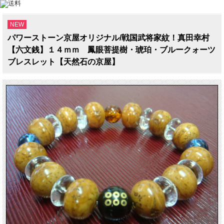
NEW
パワーストーン京屋オリジナル/戦国武将家紋！真田幸村
【六文銭】１４ｍｍ 鳳眼菩提樹・琥珀・ブルークォーツ
ブレスレット【天然石の京屋】