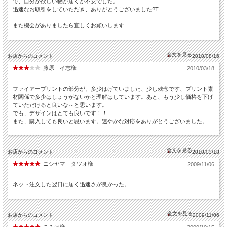
で、自分が欲しい物が届くか不安でした。
迅速なお取引をしていただき、ありがとうございました?T
また機会がありましたら宜しくお願いします
お店からのコメント
2010/08/16
藤原 孝志様
2010/03/18
ファイアープリントの部分が、多少はげていました、少し残念です、プリント素
材関係で多少はしょうがないかと理解はしています。あと、もう少し価格を下げ
ていただけると良いな～と思います。
でも、デザインはとても良いです！！
また、購入しても良いと思います。速やかな対応をありがとうございました。
お店からのコメント
2010/03/18
ニシヤマ タツオ様
2009/11/06
ネット注文した翌日に届く迅速さが良かった。
お店からのコメント
2009/11/06