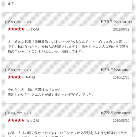
ます。
お店からのコメント
2012/01/16
しげる様
2011/06/29
大～好きな武将『前田慶治』のＴシャツがあるなんて・・・めちゃめちゃ嬉しい
です。秋になったら、長袖も絶対購入します！！派手じゃな大人な柄いきで違う
柄のＴシャツ・ロンＴが出ないか、期待してます。
お店からのコメント
2011/06/29
R45様
2010/12/23
今のところ、特に不満はありません。
着用したいとリクエストが最も多かったデザインでした。
お店からのコメント
2011/02/19
ちっこ様
2010/08/10
お気に入りの柄で良かったです♪白いＴシャツが２種類あるような画像だったの