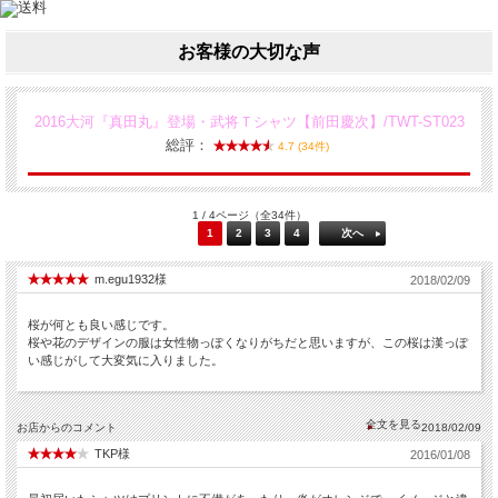
お客様の大切な声
2016大河『真田丸』登場・武将Ｔシャツ【前田慶次】/TWT-ST023
総評：
4.7 (34件)
1 / 4ページ（全34件）
1
2
3
4
次へ
m.egu1932様
2018/02/09
桜が何とも良い感じです。
桜や花のデザインの服は女性物っぽくなりがちだと思いますが、この桜は漢っぽ
い感じがして大変気に入りました。
お店からのコメント
2018/02/09
TKP様
2016/01/08