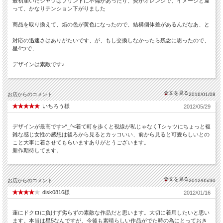
最初届いたシャツはプリントに不備があったり、炎がオレンジで、イメージと違
って、かなりテンション下がりました
商品を取り換えて、焔の色が黄色になったので、結構個体差があるんだなあ、と
対応の迅速さはありがたいです、が、もし交換しなかったら残念に思ったので、
星4つで、
デザインは素敵です♪
お店からのコメント
2016/01/08
いちろう様
2012/05/29
デザインが最高です>^_^<着て町を歩くと視線が私じゃなくTシャツにちょっと複
雑な感じ女性の感想は後ろから見るとカッコいい、前から見ると可愛らしいとの
こと大事に着させてもらいますありがとうございます。
新作期待してます。
お店からのコメント
2012/05/30
disk0816様
2012/01/16
蓮にドクロに負けず劣らずの素敵な作品だと思います。大切に着用したいと思い
ます。本当は星5なんですが、今後も素晴らしい作品がでた時の為にとっておき