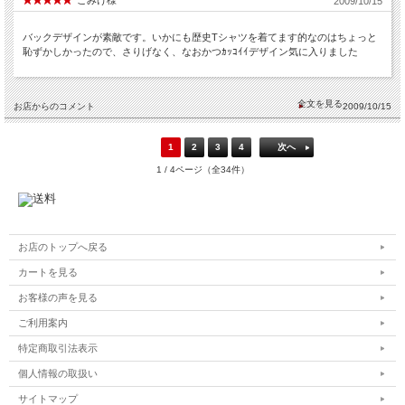
こみけ様
2009/10/15
バックデザインが素敵です。いかにも歴史Tシャツを着てます的なのはちょっと
恥ずかしかったので、さりげなく、なおかつｶｯｺｲｲデザイン気に入りました
お店からのコメント
2009/10/15
1
2
3
4
次へ
1 / 4ページ（全34件）
お店のトップへ戻る
カートを見る
お客様の声を見る
ご利用案内
特定商取引法表示
個人情報の取扱い
サイトマップ