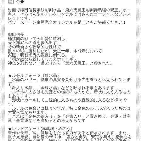
屋】◇◆
対面で織田信長家紋彫刻水晶・第六天魔王彫刻赤瑪瑙の親玉、オニ
キス、そろばん型ルチルをロンデルではさんだゴージャスなブレス
レットです。
パワーストーン京屋完全オリジナルを是非ともご堪能ください！
織田信長
桶狭間の戦いで今川勢に勝利し、
天下布武への道を歩み出す。
その斬新さや攻撃的な性格で、
数々の戦に勝利したが、天正十年、本能寺において、
家臣・明智光秀の謀反に倒れる。
「鳴かぬなら殺してしまえホトトギス」
神仏を恐れない非道ぶりから『第六天魔王』と称された。
★ルチルクォーツ（針水晶）
水晶のパワー、物事の真実を見分ける力を養うと伝えられていま
す。
「針入り水晶」「金線水晶」などと呼ばれる事もあります。
ルチルの太さは毛先ほどの極細のものから、帯状に太く入るもの
もあります。
形状はカールして曲線的に入るものや直線的に入るなど様々で
す。
ルチルの色合いは様々ですが、特に金色のルチルが入ったものは
大変人気があります。
これは「金色の線入り」を「金銭入り」と置き換え、金運・財産
運・事業運などを高めるとの考えからです
★レッドアゲート(赤瑪瑙・めのう）
豊作や長寿、富、健康をもたらす力があると伝承されます。また、
親子兄弟愛、自然愛の守り神、 強さと勇気、安定を与え、恐怖心を
癒す。危険から守る。行動力。対人関係の失敗を防ぐなどの伝承も