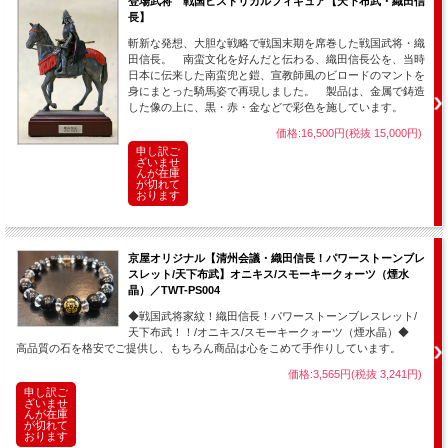
登場武将 戦国ヒストリカルフィギュア【天下布武・織田信
長】
斬新な発想、大胆な戦略で戦国末期を席巻した戦国武将・織
田信長。 南蛮文化を好んだと伝わる、織田信長公を、当時
日本に伝来した南蛮兜と鎧、宣教師風のビロードのマントを
身にまとった騎馬姿で再現しました。 製品は、金属で鋳造
した像の上に、黒・赤・金などで彩色を施しています。
価格:16,500円(税抜 15,000円)
申し訳ご
ざいませ
んが在庫
が切れて
おります
京屋オリジナル【清州会議・織田信長！パワーストーンブレ
スレット/天下布武】オニキス/スモーキークォーツ（煙水
晶）／TWT-PS004
◆戦国武将家紋！織田信長！パワーストーンブレスレット/
天下布武！！/オニキス/スモーキークォーツ（煙水晶）◆
高品質の石を格安でご提供し、もちろん商品は心をこめて手作りしています。
価格:3,565円(税抜 3,241円)
申し訳ご
ざいませ
んが在庫
が切れて
おります