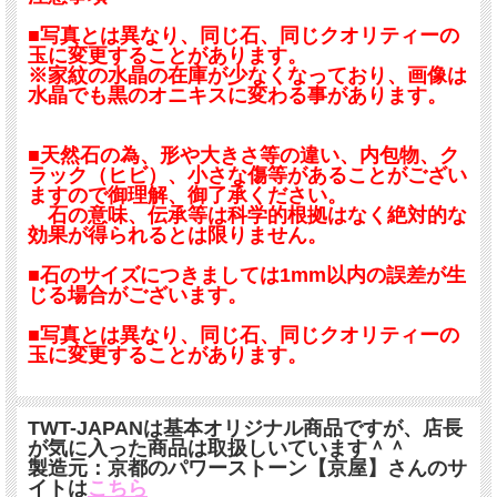
■写真とは異なり、同じ石、同じクオリティーの
玉に変更することがあります。
※家紋の水晶の在庫が少なくなっており、画像は
水晶でも黒のオニキスに変わる事があります。
■天然石の為、形や大きさ等の違い、内包物、ク
ラック（ヒビ）、小さな傷等があることがござい
ますので御理解、御了承ください。
石の意味、伝承等は科学的根拠はなく絶対的な
効果が得られるとは限りません。
■石のサイズにつきましては1mm以内の誤差が生
じる場合がございます。
■写真とは異なり、同じ石、同じクオリティーの
玉に変更することがあります。
TWT-JAPANは基本オリジナル商品ですが、店長
が気に入った商品は取扱しいています＾＾
製造元：京都のパワーストーン【京屋】さんのサ
イトは
こちら