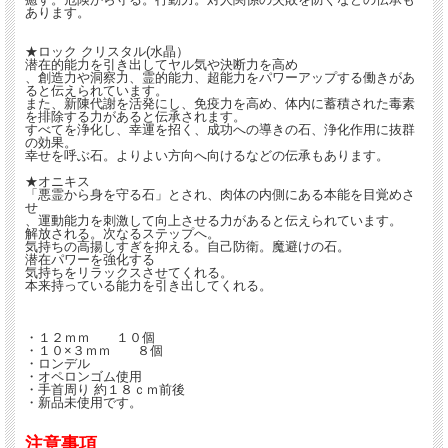
あります。
★ロック クリスタル(水晶）
潜在的能力を引き出してヤル気や決断力を高め
、創造力や洞察力、霊的能力、超能力をパワーアップする働きがあ
ると伝えられています。
また、新陳代謝を活発にし、免疫力を高め、体内に蓄積された毒素
を排除する力があると伝承されます。
すべてを浄化し、幸運を招く、成功への導きの石、浄化作用に抜群
の効果。
幸せを呼ぶ石。よりよい方向へ向けるなどの伝承もあります。
★オニキス
「悪霊から身を守る石」とされ、肉体の内側にある本能を目覚めさ
せ
、運動能力を刺激して向上させる力があると伝えられています。
解放される。次なるステップへ。
気持ちの高揚しすぎを抑える。自己防衛。魔避けの石。
潜在パワーを強化する
気持ちをリラックスさせてくれる。
本来持っている能力を引き出してくれる。
・１２ｍｍ １０個
・１０×３ｍｍ ８個
・ロンデル
・オペロンゴム使用
・手首周り 約１８ｃｍ前後
・新品未使用です。
注意事項