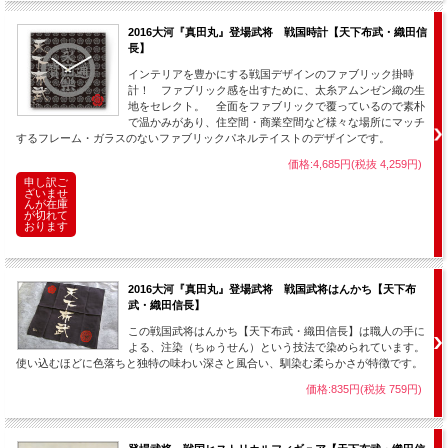
2016大河『真田丸』登場武将 戦国時計【天下布武・織田信
長】
インテリアを豊かにする戦国デザインのファブリック掛時
計！ ファブリック感を出すために、太糸アムンゼン織の生
地をセレクト。 全面をファブリックで覆っているので素朴
で温かみがあり、住空間・商業空間など様々な場所にマッチ
するフレーム・ガラスのないファブリックパネルテイストのデザインです。
価格:4,685円(税抜 4,259円)
申し訳ご
ざいませ
んが在庫
が切れて
おります
2016大河『真田丸』登場武将 戦国武将はんかち【天下布
武・織田信長】
この戦国武将はんかち【天下布武・織田信長】は職人の手に
よる、注染（ちゅうせん）という技法で染められています。
使い込むほどに色落ちと独特の味わい深さと風合い、馴染む柔らかさが特徴です。
価格:835円(税抜 759円)