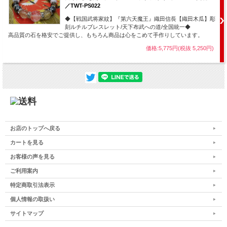
／TWT-PS022
◆【戦国武将家紋】『第六天魔王』織田信長【織田木瓜】彫
刻ルチルブレスレット/天下布武への道/全国統一◆
高品質の石を格安でご提供し、もちろん商品は心をこめて手作りしています。
価格:5,775円(税抜 5,250円)
お店のトップへ戻る
カートを見る
お客様の声を見る
ご利用案内
特定商取引法表示
個人情報の取扱い
サイトマップ