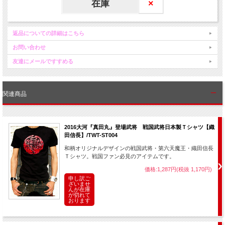
在庫
×
返品についての詳細はこちら
お問い合わせ
友達にメールですすめる
関連商品
2016大河『真田丸』登場武将 戦国武将日本製Ｔシャツ【織
田信長】/TWT-ST004
和柄オリジナルデザインの戦国武将・第六天魔王・織田信長
Ｔシャツ。戦国ファン必見のアイテムです。
価格:1,287円(税抜 1,170円)
申し訳ご
ざいませ
んが在庫
が切れて
おります