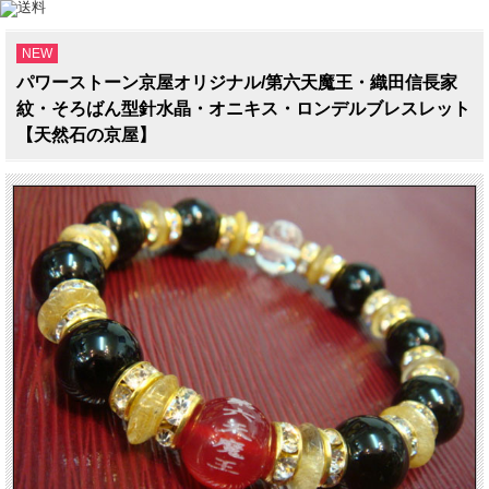
NEW
パワーストーン京屋オリジナル/第六天魔王・織田信長家
紋・そろばん型針水晶・オニキス・ロンデルブレスレット
【天然石の京屋】