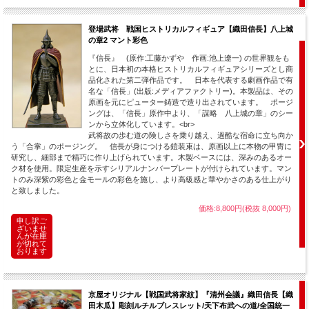
登場武将 戦国ヒストリカルフィギュア【織田信長】八上城
の章2 マント彩色
『信長』 (原作:工藤かずや 作画:池上遼一) の世界観をも
とに、日本初の本格ヒストリカルフィギュアシリーズとし商
品化された第二弾作品です。 日本を代表する劇画作品で有
名な「信長」(出版:メディアファクトリー)。本製品は、その
原画を元にピューター鋳造で造り出されています。 ポージ
ングは、「信長」原作中より、「謀略 八上城の章」のシー
ンから立体化しています。<br>
武将故の歩む道の険しさを乗り越え、過酷な宿命に立ち向か
う「合掌」のポージング。 信長が身につける鎧装束は、原画以上に本物の甲冑に
研究し、細部まで精巧に作り上げられています。木製ベースには、深みのあるオー
ク材を使用。限定生産を示すシリアルナンバープレートが付けられています。マン
トのみ深紫の彩色と金モールの彩色を施し、より高級感と華やかさのある仕上がり
と致しました。
価格:8,800円(税抜 8,000円)
申し訳ご
ざいませ
んが在庫
が切れて
おります
京屋オリジナル【戦国武将家紋】『清州会議』織田信長【織
田木瓜】彫刻ルチルブレスレット/天下布武への道/全国統一