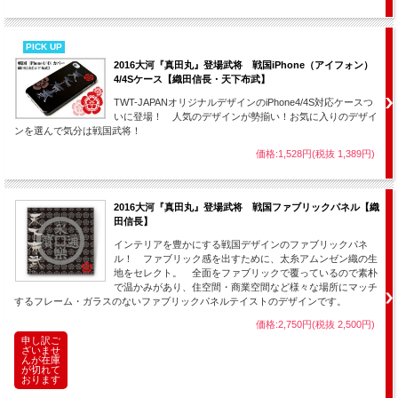
PICK UP
2016大河『真田丸』登場武将 戦国iPhone（アイフォン）
4/4Sケース【織田信長・天下布武】
TWT-JAPANオリジナルデザインのiPhone4/4S対応ケースつ
いに登場！ 人気のデザインが勢揃い！お気に入りのデザイ
ンを選んで気分は戦国武将！
価格:1,528円(税抜 1,389円)
2016大河『真田丸』登場武将 戦国ファブリックパネル【織
田信長】
インテリアを豊かにする戦国デザインのファブリックパネ
ル！ ファブリック感を出すために、太糸アムンゼン織の生
地をセレクト。 全面をファブリックで覆っているので素朴
で温かみがあり、住空間・商業空間など様々な場所にマッチ
するフレーム・ガラスのないファブリックパネルテイストのデザインです。
価格:2,750円(税抜 2,500円)
申し訳ご
ざいませ
んが在庫
が切れて
おります