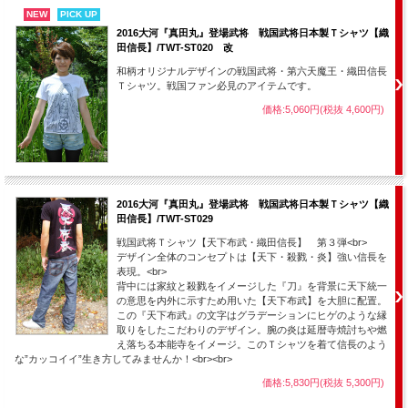
NEW
PICK UP
2016大河『真田丸』登場武将 戦国武将日本製Ｔシャツ【織
田信長】/TWT-ST020 改
和柄オリジナルデザインの戦国武将・第六天魔王・織田信長
Ｔシャツ。戦国ファン必見のアイテムです。
価格:5,060円(税抜 4,600円)
2016大河『真田丸』登場武将 戦国武将日本製Ｔシャツ【織
田信長】/TWT-ST029
戦国武将Ｔシャツ【天下布武・織田信長】 第３弾<br>
デザイン全体のコンセプトは【天下・殺戮・炎】強い信長を
表現。<br>
背中には家紋と殺戮をイメージした『刀』を背景に天下統一
の意思を内外に示すため用いた【天下布武】を大胆に配置。
この『天下布武』の文字はグラデーションにヒゲのような縁
取りをしたこだわりのデザイン。腕の炎は延暦寺焼討ちや燃
え落ちる本能寺をイメージ。このＴシャツを着て信長のよう
な”カッコイイ”生き方してみませんか！<br><br>
価格:5,830円(税抜 5,300円)